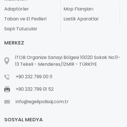
Adaptörler
Mop Flanşları
Taban ve El Pedleri
Lastik Aparatlar
Saplı Tutucular
MERKEZ
İTOB Organize Sanayi Bölgesi 10020 Sokak No:11-
13 Tekeli - Menderes/İZMİR - TÜRKİYE
+90 232 799 00 11
+90 232 799 01 52
info@egelipolisaj.com.tr
SOSYAL MEDYA