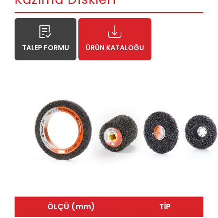
TALEP FORMU
ÜRÜN KATALOĞU
ÖLÇÜ (mm)
TİP