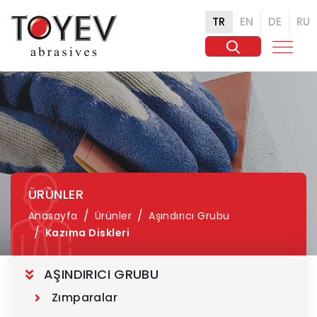
TR
EN
DE
RU
ÜRÜNLER
Anasayfa
Ürünler
Aşındırıcı Grubu
Kazıma Diskleri
AŞINDIRICI GRUBU
Zımparalar