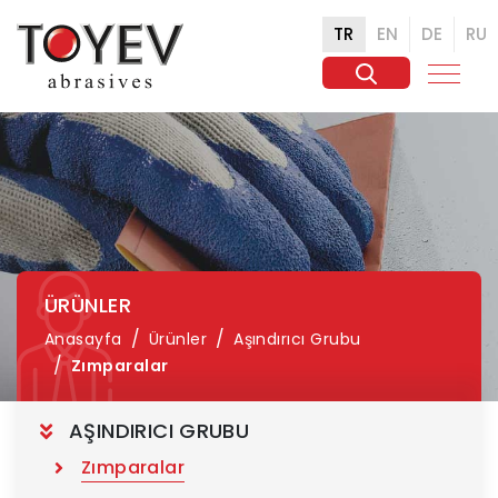
TR
EN
DE
RU
ÜRÜNLER
Anasayfa
Ürünler
Aşındırıcı Grubu
Zımparalar
AŞINDIRICI GRUBU
Zımparalar