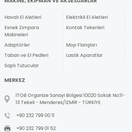
MAKINE, EKIPMAN VE AKSESUARLAR
Havalı El Aletleri
Elektrikli El Aletleri
Esnek Zımpara
Kontak Tekerleri
Makineleri
Adaptörler
Mop Flanşları
Taban ve El Pedleri
Lastik Aparatlar
Saplı Tutucular
MERKEZ
İTOB Organize Sanayi Bölgesi 10020 Sokak No:11-
13 Tekeli - Menderes/İZMİR - TÜRKİYE
+90 232 799 00 11
+90 232 799 01 52