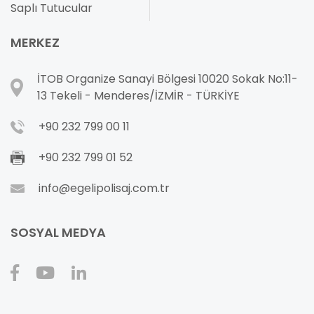
Saplı Tutucular
MERKEZ
İTOB Organize Sanayi Bölgesi 10020 Sokak No:11-
13 Tekeli - Menderes/İZMİR - TÜRKİYE
+90 232 799 00 11
+90 232 799 01 52
info@egelipolisaj.com.tr
SOSYAL MEDYA