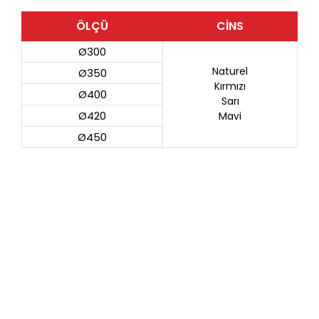
ÖLÇÜ
CİNS
Ø300
Naturel
Ø350
Kırmızı
Ø400
Sarı
Ø420
Mavi
Ø450