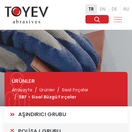
TR
EN
DE
RU
ÜRÜNLER
Anasayfa
Ürünler
Sisal Fırçalar
SBF - Sisal Büzgü Fırçalar
AŞINDIRICI GRUBU
POLİSAJ GRUBU